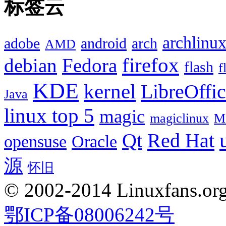
标签云
archlinu
adobe
android
arch
AMD
firefox
debian
Fedora
flash
f
KDE
kernel
LibreOffi
Java
linux top 5
magic
magiclinux
M
Red Hat
Qt
opensuse
Oracle
源
怀旧
© 2002-2014 Linuxfans.org 
鄂ICP备08006242号