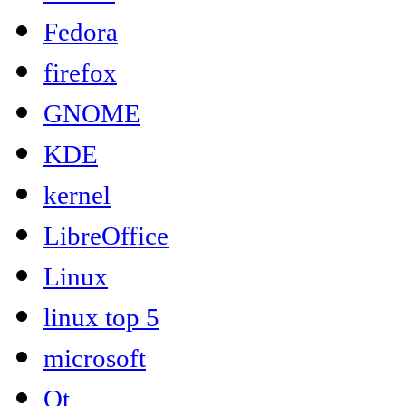
Fedora
firefox
GNOME
KDE
kernel
LibreOffice
Linux
linux top 5
microsoft
Qt