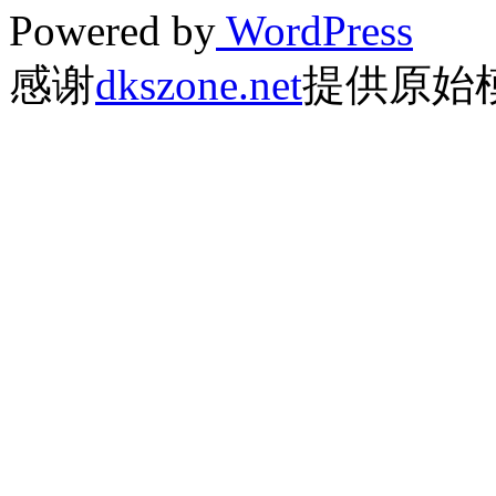
Powered by
WordPress
感谢
dkszone.net
提供原始