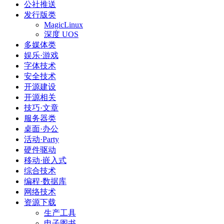
公社推送
发行版类
MagicLinux
深度 UOS
多媒体类
娱乐·游戏
字体技术
安全技术
开源建设
开源相关
技巧·文章
服务器类
桌面·办公
活动·Party
硬件驱动
移动·嵌入式
综合技术
编程·数据库
网络技术
资源下载
生产工具
电子图书