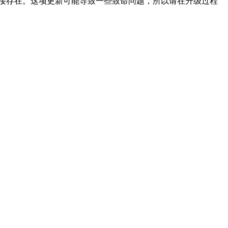
lib 的软链接存在。这项更新可能导致一些致命问题，所以请在升级过程