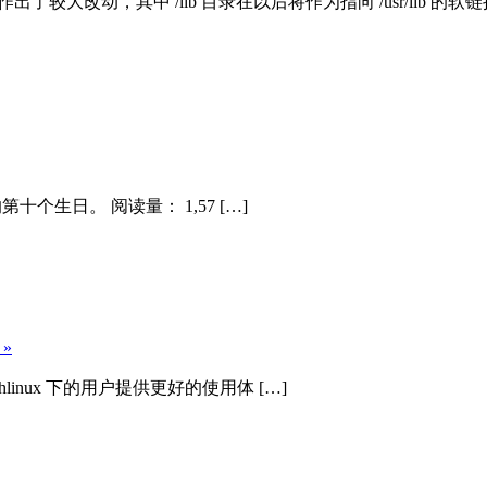
bc 作出了较大改动，其中 /lib 目录在以后将作为指向 /usr/
的第十个生日。 阅读量： 1,57 […]
 »
hlinux 下的用户提供更好的使用体 […]