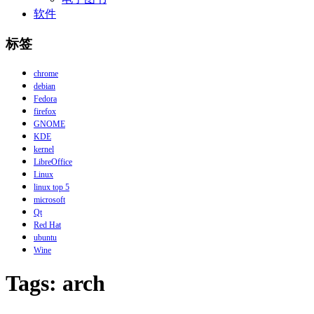
软件
标签
chrome
debian
Fedora
firefox
GNOME
KDE
kernel
LibreOffice
Linux
linux top 5
microsoft
Qt
Red Hat
ubuntu
Wine
Tags: arch