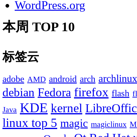
WordPress.org
本周 TOP 10
标签云
archlinu
adobe
android
arch
AMD
firefox
debian
Fedora
flash
f
KDE
kernel
LibreOffi
Java
linux top 5
magic
magiclinux
M