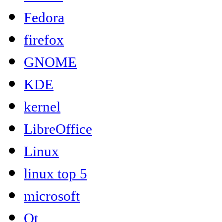
Fedora
firefox
GNOME
KDE
kernel
LibreOffice
Linux
linux top 5
microsoft
Qt