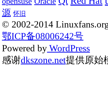
Red Hat
Qt
opensuse
Oracle
源
怀旧
© 2002-2014 Linuxfans.org 
鄂ICP备08006242号
Powered by
WordPress
感谢
dkszone.net
提供原始