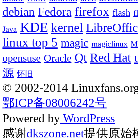
firefox
debian
Fedora
flash
f
KDE
kernel
LibreOffi
Java
linux top 5
magic
magiclinux
M
Red Hat
Qt
opensuse
Oracle
源
怀旧
© 2002-2014 Linuxfans.org 
鄂ICP备08006242号
Powered by
WordPress
感谢
dkszone.net
提供原始