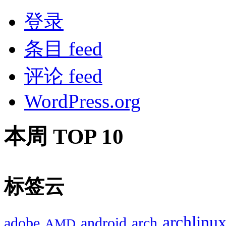
登录
条目 feed
评论 feed
WordPress.org
本周 TOP 10
标签云
archlinu
adobe
android
arch
AMD