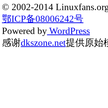
© 2002-2014 Linuxfans.org 
鄂ICP备08006242号
Powered by
WordPress
感谢
dkszone.net
提供原始