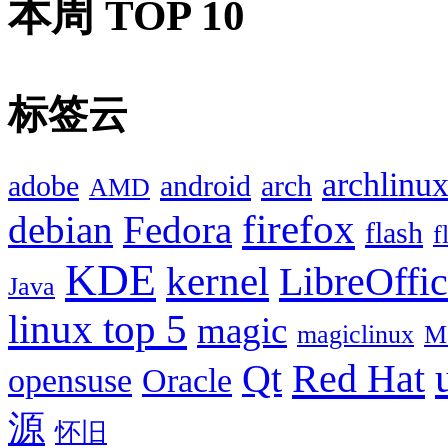
本周 TOP 10
标签云
archlinu
adobe
android
arch
AMD
firefox
debian
Fedora
flash
f
KDE
kernel
LibreOffi
Java
linux top 5
magic
magiclinux
M
Red Hat
Qt
opensuse
Oracle
源
怀旧