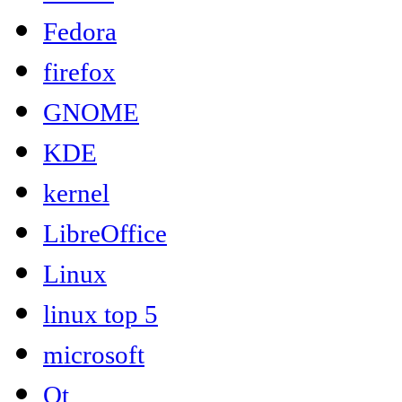
Fedora
firefox
GNOME
KDE
kernel
LibreOffice
Linux
linux top 5
microsoft
Qt