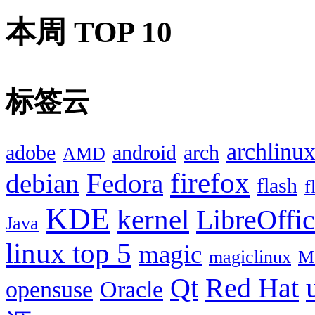
本周 TOP 10
标签云
archlinu
adobe
android
arch
AMD
firefox
debian
Fedora
flash
f
KDE
kernel
LibreOffi
Java
linux top 5
magic
magiclinux
M
Red Hat
Qt
opensuse
Oracle