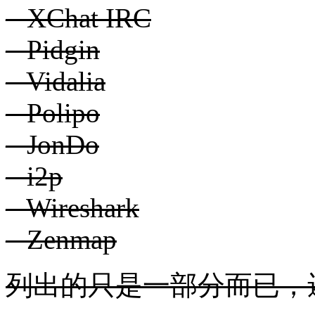
– XChat IRC
– Pidgin
– Vidalia
– Polipo
– JonDo
– i2p
– Wireshark
– Zenmap
列出的只是一部分而已，