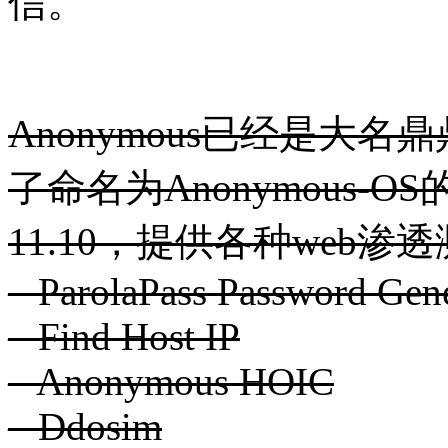
信。
Anonymous已经是大名鼎
了命名为Anonymous-O
11.10，提供各种web
– ParolaPass Password Gen
– Find Host IP
– Anonymous HOIC
– Ddosim