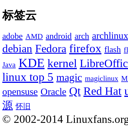
标签云
archlinu
adobe
android
arch
AMD
firefox
debian
Fedora
flash
f
KDE
kernel
LibreOffi
Java
linux top 5
magic
magiclinux
M
Red Hat
Qt
opensuse
Oracle
源
怀旧
© 2002-2014 Linuxfans.org 