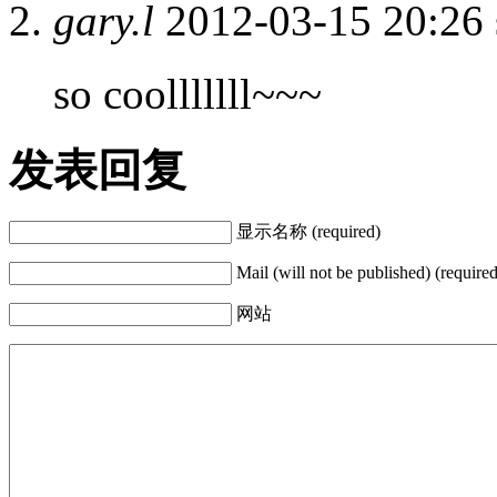
gary.l
2012-03-15 20:26 
so coolllllll~~~
发表回复
显示名称 (required)
Mail (will not be published) (required
网站