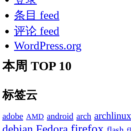
条目 feed
评论 feed
WordPress.org
本周 TOP 10
标签云
archlinu
adobe
android
arch
AMD
firefox
debian
Fedora
flash
f