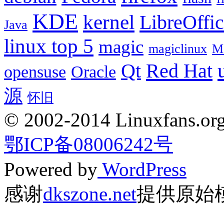
KDE
kernel
LibreOffi
Java
linux top 5
magic
magiclinux
M
Red Hat
Qt
opensuse
Oracle
源
怀旧
© 2002-2014 Linuxfans.org 
鄂ICP备08006242号
Powered by
WordPress
感谢
dkszone.net
提供原始