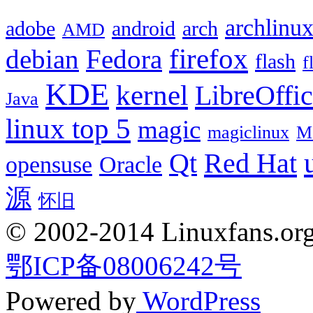
archlinu
adobe
android
arch
AMD
firefox
debian
Fedora
flash
f
KDE
kernel
LibreOffi
Java
linux top 5
magic
magiclinux
M
Red Hat
Qt
opensuse
Oracle
源
怀旧
© 2002-2014 Linuxfans.org 
鄂ICP备08006242号
Powered by
WordPress