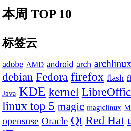
本周 TOP 10
标签云
archlinu
adobe
android
arch
AMD
firefox
debian
Fedora
flash
f
KDE
kernel
LibreOffi
Java
linux top 5
magic
magiclinux
M
Red Hat
Qt
opensuse
Oracle