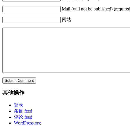
Mail (will not be published) (required
网站
其他操作
登录
条目 feed
评论 feed
WordPress.org