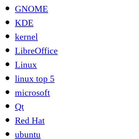
GNOME
KDE
kernel
LibreOffice
Linux
linux top 5
microsoft
Qt
Red Hat
ubuntu