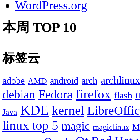
WordPress.org
本周 TOP 10
标签云
archlinu
adobe
android
arch
AMD
firefox
debian
Fedora
flash
f
KDE
kernel
LibreOffi
Java
linux top 5
magic
magiclinux
M