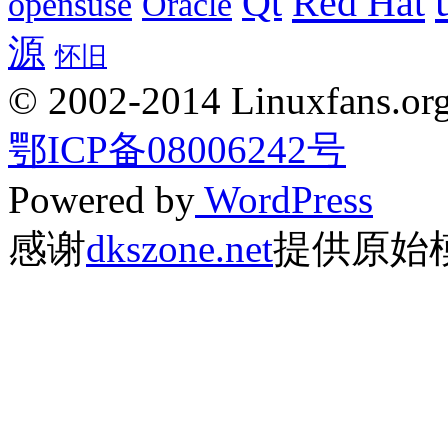
Red Hat
Qt
opensuse
Oracle
源
怀旧
© 2002-2014 Linuxfans.org 
鄂ICP备08006242号
Powered by
WordPress
感谢
dkszone.net
提供原始