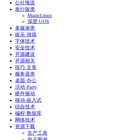
公社推送
发行版类
MagicLinux
深度 UOS
多媒体类
娱乐·游戏
字体技术
安全技术
开源建设
开源相关
技巧·文章
服务器类
桌面·办公
活动·Party
硬件驱动
移动·嵌入式
综合技术
编程·数据库
网络技术
资源下载
生产工具
电子图书