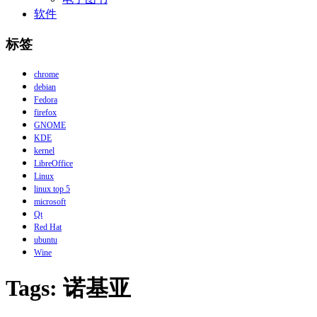
软件
标签
chrome
debian
Fedora
firefox
GNOME
KDE
kernel
LibreOffice
Linux
linux top 5
microsoft
Qt
Red Hat
ubuntu
Wine
Tags: 诺基亚