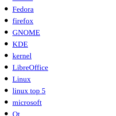
Fedora
firefox
GNOME
KDE
kernel
LibreOffice
Linux
linux top 5
microsoft
Qt