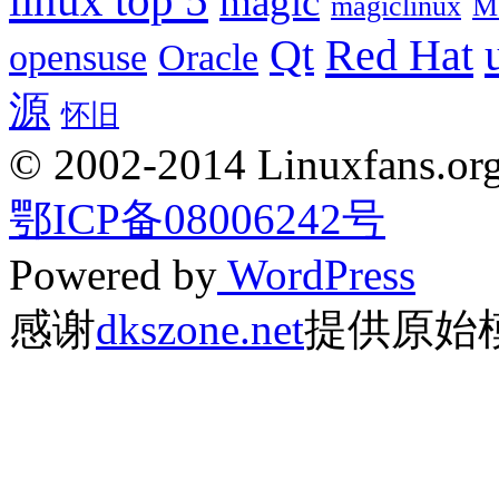
linux top 5
magic
magiclinux
M
Red Hat
Qt
opensuse
Oracle
源
怀旧
© 2002-2014 Linuxfans.org 
鄂ICP备08006242号
Powered by
WordPress
感谢
dkszone.net
提供原始