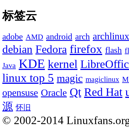
标签云
archlinu
adobe
android
arch
AMD
firefox
debian
Fedora
flash
f
KDE
kernel
LibreOffi
Java
linux top 5
magic
magiclinux
M
Red Hat
Qt
opensuse
Oracle
源
怀旧
© 2002-2014 Linuxfans.org 