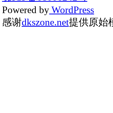
Powered by
WordPress
感谢
dkszone.net
提供原始