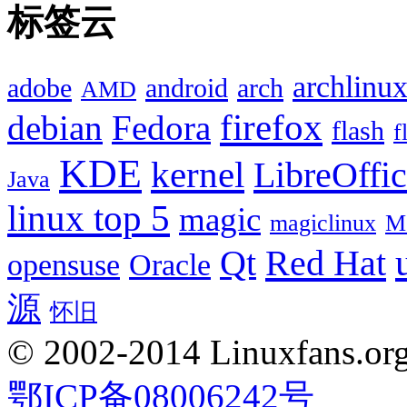
标签云
archlinu
adobe
android
arch
AMD
firefox
debian
Fedora
flash
f
KDE
kernel
LibreOffi
Java
linux top 5
magic
magiclinux
M
Red Hat
Qt
opensuse
Oracle
源
怀旧
© 2002-2014 Linuxfans.org 
鄂ICP备08006242号