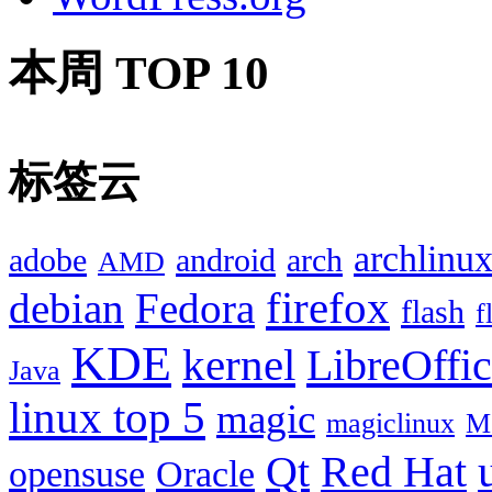
本周 TOP 10
标签云
archlinu
adobe
android
arch
AMD
firefox
debian
Fedora
flash
f
KDE
kernel
LibreOffi
Java
linux top 5
magic
magiclinux
M
Red Hat
Qt
opensuse
Oracle