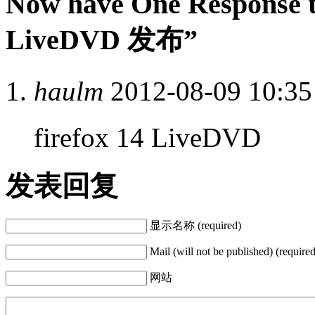
Now have One Response t
LiveDVD 发布”
haulm
2012-08-09 10:35 
firefox 14 LiveDVD
发表回复
显示名称 (required)
Mail (will not be published) (required
网站