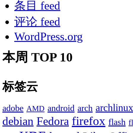
条目 feed
评论 feed
WordPress.org
本周 TOP 10
标签云
archlinu
adobe
android
arch
AMD
firefox
debian
Fedora
flash
f