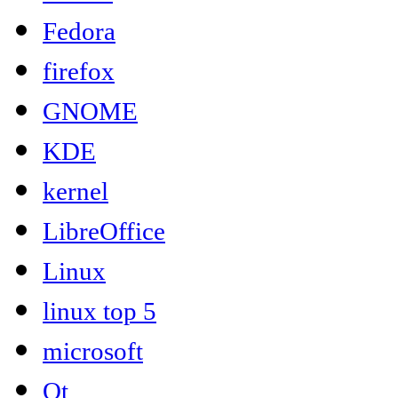
Fedora
firefox
GNOME
KDE
kernel
LibreOffice
Linux
linux top 5
microsoft
Qt