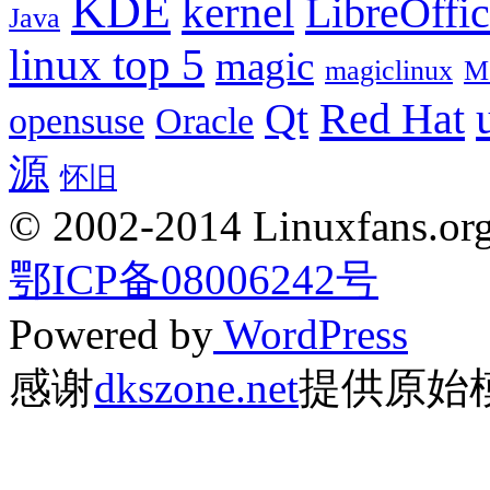
KDE
kernel
LibreOffi
Java
linux top 5
magic
magiclinux
M
Red Hat
Qt
opensuse
Oracle
源
怀旧
© 2002-2014 Linuxfans.org 
鄂ICP备08006242号
Powered by
WordPress
感谢
dkszone.net
提供原始