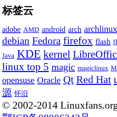
标签云
archlinu
adobe
android
arch
AMD
firefox
debian
Fedora
flash
f
KDE
kernel
LibreOffi
Java
linux top 5
magic
magiclinux
M
Red Hat
Qt
opensuse
Oracle
源
怀旧
© 2002-2014 Linuxfans.org 