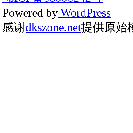
Powered by
WordPress
感谢
dkszone.net
提供原始