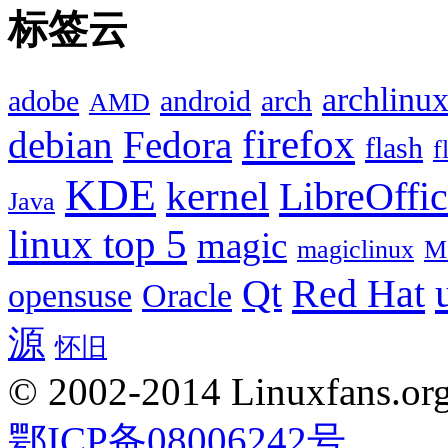
标签云
archlinu
adobe
android
arch
AMD
firefox
debian
Fedora
flash
f
KDE
kernel
LibreOffi
Java
linux top 5
magic
magiclinux
M
Red Hat
Qt
opensuse
Oracle
源
怀旧
© 2002-2014 Linuxfans.org 
鄂ICP备08006242号