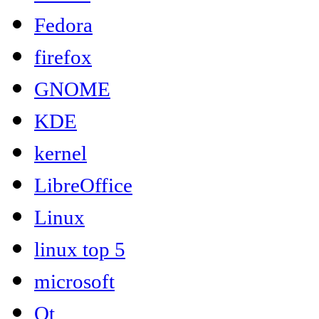
Fedora
firefox
GNOME
KDE
kernel
LibreOffice
Linux
linux top 5
microsoft
Qt