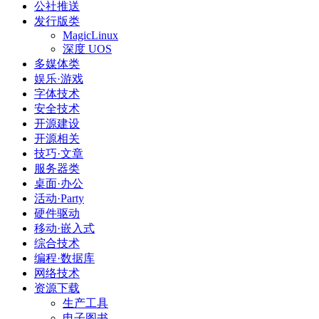
公社推送
发行版类
MagicLinux
深度 UOS
多媒体类
娱乐·游戏
字体技术
安全技术
开源建设
开源相关
技巧·文章
服务器类
桌面·办公
活动·Party
硬件驱动
移动·嵌入式
综合技术
编程·数据库
网络技术
资源下载
生产工具
电子图书