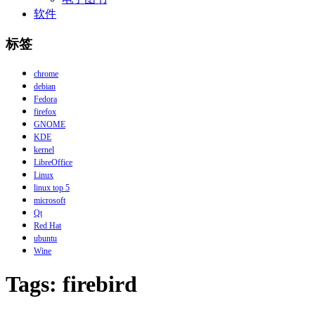
软件
标签
chrome
debian
Fedora
firefox
GNOME
KDE
kernel
LibreOffice
Linux
linux top 5
microsoft
Qt
Red Hat
ubuntu
Wine
Tags: firebird