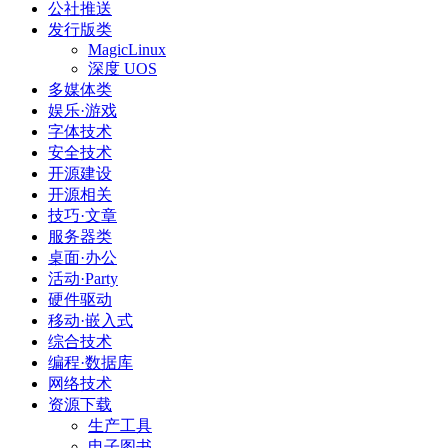
公社推送
发行版类
MagicLinux
深度 UOS
多媒体类
娱乐·游戏
字体技术
安全技术
开源建设
开源相关
技巧·文章
服务器类
桌面·办公
活动·Party
硬件驱动
移动·嵌入式
综合技术
编程·数据库
网络技术
资源下载
生产工具
电子图书