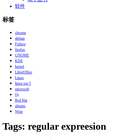
软件
标签
chrome
debian
Fedora
firefox
GNOME
KDE
kernel
LibreOffice
Linux
linux top 5
microsoft
Qt
Red Hat
ubuntu
Wine
Tags: regular expreesion