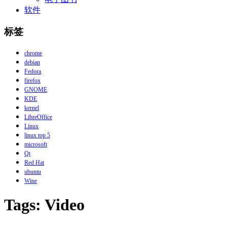
软件
标签
chrome
debian
Fedora
firefox
GNOME
KDE
kernel
LibreOffice
Linux
linux top 5
microsoft
Qt
Red Hat
ubuntu
Wine
Tags: Video