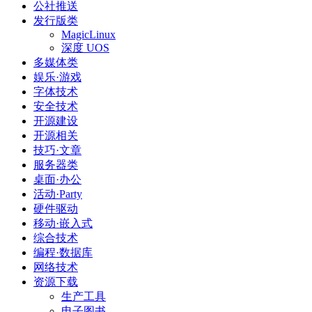
公社推送
发行版类
MagicLinux
深度 UOS
多媒体类
娱乐·游戏
字体技术
安全技术
开源建设
开源相关
技巧·文章
服务器类
桌面·办公
活动·Party
硬件驱动
移动·嵌入式
综合技术
编程·数据库
网络技术
资源下载
生产工具
电子图书