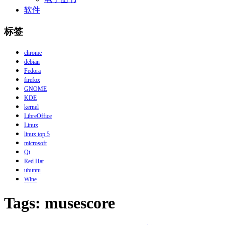
软件
标签
chrome
debian
Fedora
firefox
GNOME
KDE
kernel
LibreOffice
Linux
linux top 5
microsoft
Qt
Red Hat
ubuntu
Wine
Tags: musescore