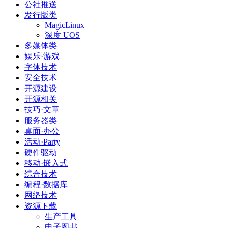
公社推送
发行版类
MagicLinux
深度 UOS
多媒体类
娱乐·游戏
字体技术
安全技术
开源建设
开源相关
技巧·文章
服务器类
桌面·办公
活动·Party
硬件驱动
移动·嵌入式
综合技术
编程·数据库
网络技术
资源下载
生产工具
电子图书